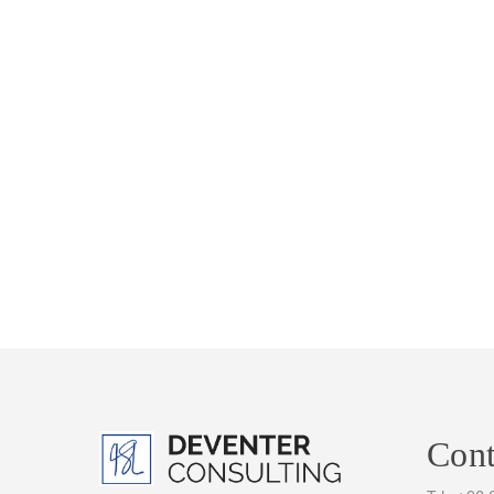
CORONAVIRUS: La Generalitat
de Catalunya aprova ajudes als
autònoms
El Departament de Treball, Afers Socials i
Famílies establirà un ajut, en forma de
prestació…
17/03/2020
Cont