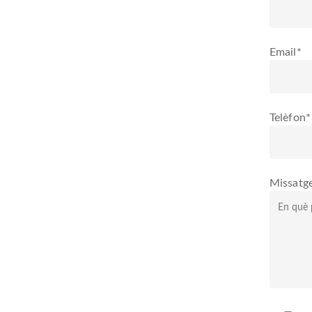
Email*
Telèfon*
Missatg