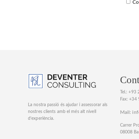
Co
Cont
Tel.:
+93 
F
ax: +34
La nostra passió és ajudar i assessorar als
nostres clients amb el més alt nivell
Mail:
in
d’experiència.
Carrer Pr
08008 Ba