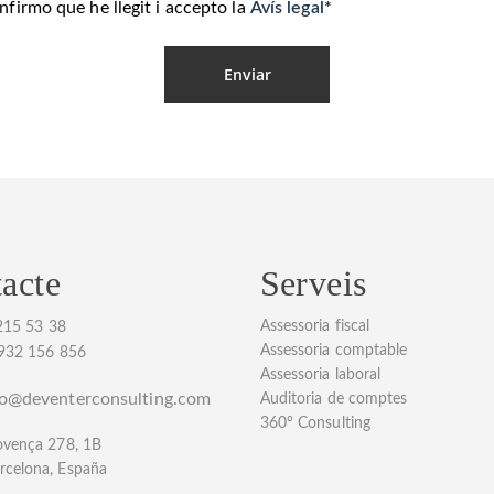
nfirmo que he llegit i accepto la
Avís legal
*
acte
Serveis
Assessoria fiscal
215 53 38
Assessoria comptable
 932 156 856
Assessoria laboral
fo@deventerconsulting.com
Auditoria de comptes
360° Consulting
ovença 278, 1B
rcelona, España