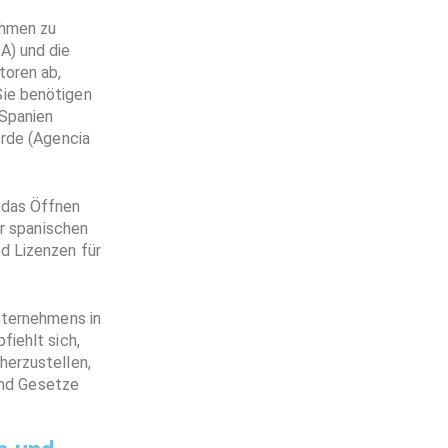
ehmen zu
A) und die
toren ab,
Sie benötigen
 Spanien
örde (Agencia
 das Öffnen
er spanischen
d Lizenzen für
nternehmens in
fiehlt sich,
herzustellen,
 und Gesetze