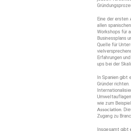
Gründungsprozes
Eine der ersten 
allen spanischen
Workshops für a
Businessplans u
Quelle für Unter
vielversprechend
Erfahrungen und 
ups bei der Skal
In Spanien gibt 
Gründer richten.
Internationalisi
Umweltauflagen.
wie zum Beispie
. Di
Association
Zugang zu Branc
Insgesamt gibt e