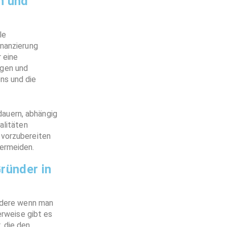
n und
le
inanzierung
 eine
ngen und
ns und die
auern, abhängig
alitäten
 vorzubereiten
vermeiden.
ründer in
ondere wenn man
erweise gibt es
 die den