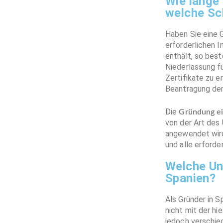
Wie lange
welche Sc
Haben Sie eine 
erforderlichen 
enthält, so best
Niederlassung f
Zertifikate zu 
Beantragung der
Die
Gründung ei
von der Art des 
angewendet wird
und alle erford
Welche Un
Spanien?
Als Gründer in 
nicht mit der hi
jedoch verschie