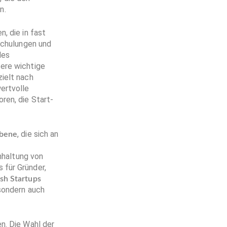
n.
, die in fast
Schulungen und
des
tere wichtige
zielt nach
ertvolle
ren, die Start-
, die sich an
Ebene
inhaltung von
 für Gründer,
sh Startups
 sondern auch
n. Die Wahl der