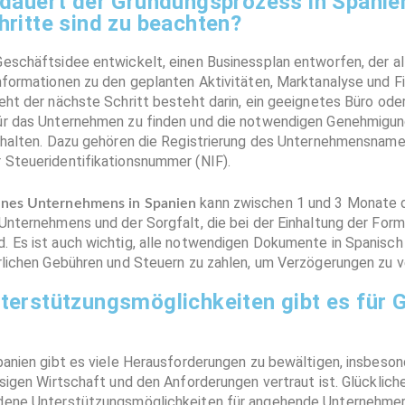
 dauert der Gründungsprozess in Spanie
hritte sind zu beachten?
Geschäftsidee entwickelt, einen Businessplan entworfen, der al
Informationen zu den geplanten Aktivitäten, Marktanalyse und F
eht der nächste Schritt besteht darin, ein geeignetes Büro oder
ür das Unternehmen zu finden und die notwendigen Genehmigu
erhalten. Dazu gehören die Registrierung des Unternehmensname
 Steueridentifikationsnummer (NIF).
kann zwischen 1 und 3 Monate d
nes Unternehmens in Spanien
Unternehmens und der Sorgfalt, die bei der Einhaltung der Form
. Es ist auch wichtig, alle notwendigen Dokumente in Spanisch
erlichen Gebühren und Steuern zu zahlen, um Verzögerungen zu 
terstützungsmöglichkeiten gibt es für G
Spanien gibt es viele Herausforderungen zu bewältigen, insbes
esigen Wirtschaft und den Anforderungen vertraut ist. Glücklich
dene Unterstützungsmöglichkeiten für angehende Unternehmer,