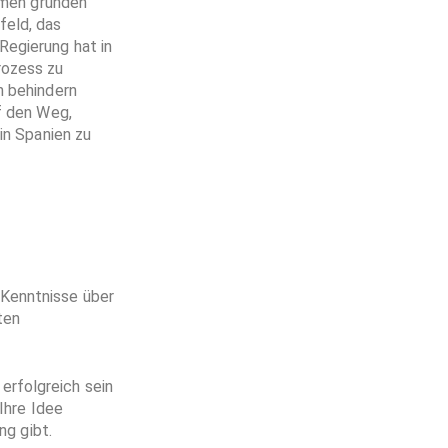
ehmen gründen
feld, das
Regierung hat in
rozess zu
n behindern
f den Weg,
in Spanien zu
 Kenntnisse über
ten
erfolgreich sein
Ihre Idee
ng gibt.