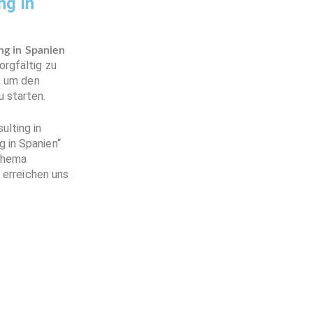
ng in
g in Spanien
orgfältig zu
, um den
 starten.
ulting in
 in Spanien“
 Thema
 erreichen uns