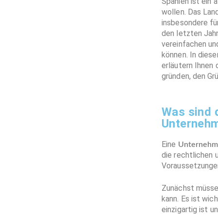
Spanien ist ein 
wollen. Das Lan
insbesondere fü
den letzten Jah
vereinfachen un
können. In diese
erläutern Ihnen 
gründen, den Gr
Was sind 
Unternehm
Eine
Unternehme
die rechtlichen 
Voraussetzungen
Zunächst müssen
kann. Es ist wic
einzigartig ist 