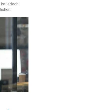
 ist jedoch
rhöhen.