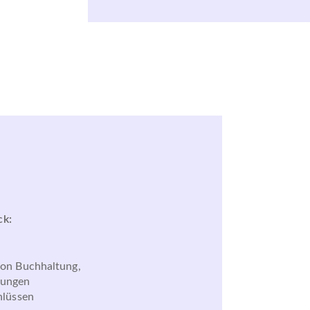
ck:
von Buchhaltung,
nungen
hlüssen