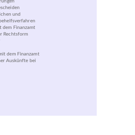
ärungen
escheiden
lichen und
behelfsverfahren
t dem Finanzamt
r Rechtsform
r
mit dem Finanzamt
her Auskünfte bei