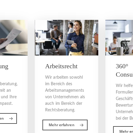
ung
Arbeitsrecht
360°
Consul
Wir arbeiten sowohl
beratung,
im Bereich des
Wir helfe
zeit an
Arbeitsmanagements
Formulie
n und Ihre
von Unternehmen als
Geschäfts
npasst.
auch im Bereich der
Bewertun
Rechtsberatung.
Unterne
en
bei der B
Mehr erfahren
Mehr e