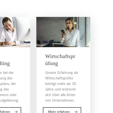
Wirtschaftspr
ting
üfung
n bei der
Unsere Erfahrung als
rung des
Wirtschaftsprüfer
plans, der
beträgt mehr als 30
g des
Jahre und erstreckt
hmens oder
sich über alle Arten
udgetierung.
von Unternehmen.
rfahren
Mehr erfahren